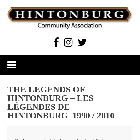
Skip
to
content
Hintonburg Community Association
Living, working and playing in Hintonburg
THE LEGENDS OF
HINTONBURG – LES
LÉGENDES DE
HINTONBURG 1990 / 2010