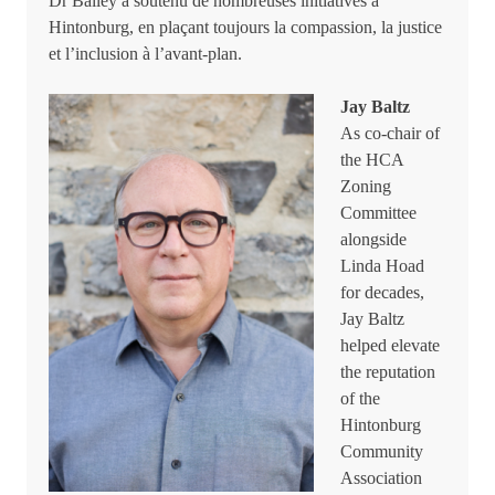
Dr Bailey a soutenu de nombreuses initiatives à
Hintonburg, en plaçant toujours la compassion, la justice
et l’inclusion à l’avant-plan.
Jay Baltz
As co-chair of
the HCA
Zoning
Committee
alongside
Linda Hoad
for decades,
Jay Baltz
helped elevate
the reputation
of the
Hintonburg
Community
Association